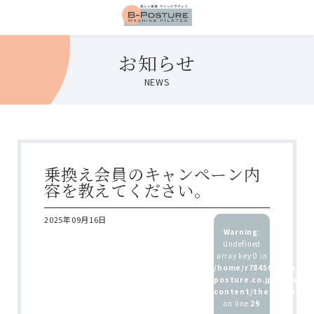
お知らせ
NEWS
乗換え会員のキャンペーン内
容を教えてください。
2025年09月16日
Warning
:
Undefined
array key 0 in
/home/r7845083/public
posture.co.jp/wp/wp-
content/themes/b_pos
on line
29