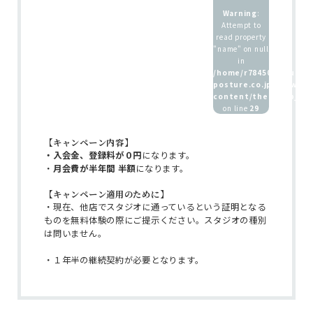
Warning
:
Attempt to
read property
"name" on null
in
/home/r7845083/public
posture.co.jp/wp/wp-
ホーム
content/themes/b_pos
on line
29
インストラクター
養成講座 / 採用情報
【キャンペーン内容】
・入会金、登録料が０円
になります。
・
月会費が半年間 半額
になります。
【キャンペーン適用のために】
・現在、他店でスタジオに通っているという証明となる
ものを無料体験の際にご提示ください。スタジオの種別
は問いません。
・１年半の継続契約が必要となります。