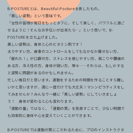
B-POSTUREとは、Beautiful-Postureを表したもの。
「美しい姿勢」という意味です。
「女性の皆様が毎日をもっとタフに、そして楽しく、パワフルに過ご
せるように！そんなお手伝いが出来たら…」という想いで、B-
POSTUREを立ち上げました。
美しい姿勢は、身体と心のビタミン剤です！
太りやすい方、食事のコントロールをしてもなかなか痩せない方、
「疲れた！」が口癖の方、ストレスを感じやすい方、肩こりや腰痛の
ある方、冷え性の方、身体が固い方、等々……それらは、もしかする
と姿勢に問題があるのかもしれません。
忙しい毎日だと思います。運動をするための時間を作ることすら難し
いかと思いますが、週に一度だけでも大丈夫！マシンピラティスをし
てみませんか？みんなで一緒に「美しい姿勢」にしていきましょ
う！ 身体が変わると心も変わります。
「運動の量」ではなく、「運動の質」を見直すことで、少ない時間で
も効率的に身体や心を変えていくことができます。
B-POSTUREでは運動の質にこだわるために、プロのインストラクタ