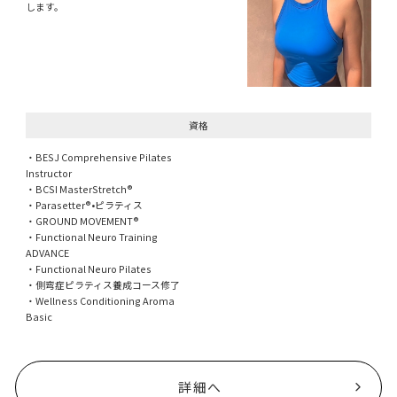
します。
資格
・BESJ Comprehensive Pilates
Instructor
・BCSI MasterStretch®️
・Parasetter®️•ピラティス
・GROUND MOVEMENT®️
・Functional Neuro Training
ADVANCE
・Functional Neuro Pilates
・側弯症ピラティス養成コース修了
・Wellness Conditioning Aroma
Basic
詳細へ