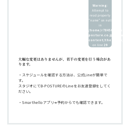
Warning
:
Attempt to
read property
"name" on null
in
/home/r7845083/public
posture.co.jp/wp/wp-
ホーム
content/themes/b_pos
on line
29
インストラクター
養成講座 / 採用情報
大幅な変更はありませんが、若干の変更を行う場合があ
ります。
・スケジュールを確認する方法は、公式Lineが簡単で
す。
スタジオにてB-POSTUREのLineをお友達登録をしてく
ださい。
・Smarthelloアプリ➔予約からでも確認できます。