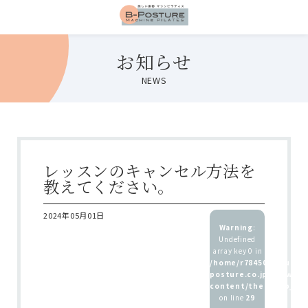
お知らせ
NEWS
レッスンのキャンセル方法を
教えてください。
2024年05月01日
Warning
:
Undefined
array key 0 in
/home/r7845083/public
posture.co.jp/wp/wp-
content/themes/b_pos
on line
29