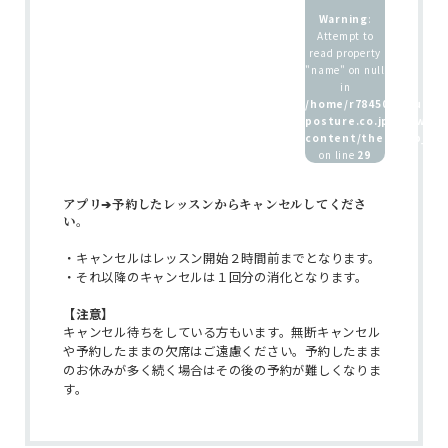
Warning
:
Attempt to
read property
"name" on null
in
/home/r7845083/public
posture.co.jp/wp/wp-
ホーム
content/themes/b_pos
on line
29
インストラクター
養成講座 / 採用情報
アプリ➔予約したレッスンからキャンセルしてくださ
い。
・キャンセルはレッスン開始２時間前までとなります。
・それ以降のキャンセルは１回分の消化となります。
【注意】
キャンセル待ちをしている方もいます。無断キャンセル
や予約したままの欠席はご遠慮ください。予約したまま
のお休みが多く続く場合はその後の予約が難しくなりま
す。