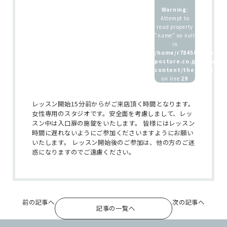
Warning
:
Attempt to
read property
"name" on null
ホーム
in
/home/r7845083/public
インストラクター
posture.co.jp/wp/wp-
content/themes/b_pos
養成講座 / 採用情報
on line
29
レッスン開始15分前からがご来店頂く時間となります。
女性専用のスタジオです。安全面を考慮しまして、レッ
スン中は入口扉の施錠をいたします。 皆様にはレッスン
時間に遅れないようにご参加くださいますようにお願い
いたします。 レッスン開始後のご参加は、他の方のご迷
惑になりますのでご遠慮ください。
前の記事へ
次の記事へ
記事の一覧へ