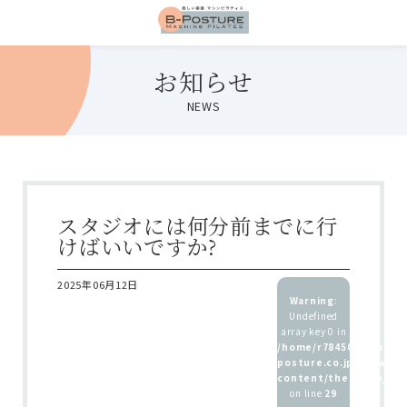
お知らせ
NEWS
スタジオには何分前までに行
けばいいですか?
2025年06月12日
Warning
:
Undefined
array key 0 in
/home/r7845083/public
posture.co.jp/wp/wp-
content/themes/b_pos
on line
29