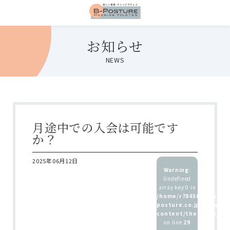
お知らせ
NEWS
月途中での入会は可能です
か？
2025年06月12日
Warning
:
Undefined
array key 0 in
/home/r7845083/public
posture.co.jp/wp/wp-
content/themes/b_pos
on line
29