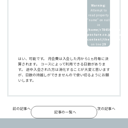
Warning
:
Attempt to
read property
ホーム
"name" on null
in
インストラクター
/home/r7845083/public
posture.co.jp/wp/wp-
養成講座 / 採用情報
content/themes/b_pos
on line
29
はい、可能です。 月会費は入会した月から1ヵ月毎に決
算されます。 コースによって利用できる日数がありま
す。 途中入会された方は消化することが大変と思います
が、日数の持越しができませんので使い切るようにお願
いします。
前の記事へ
次の記事へ
記事の一覧へ