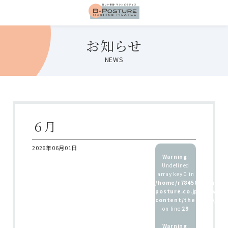
お知らせ
NEWS
６月
2026年06月01日
Warning
:
Undefined
array key 0 in
/home/r7845083/public
posture.co.jp/wp/wp-
content/themes/b_pos
on line
29
Warning
: