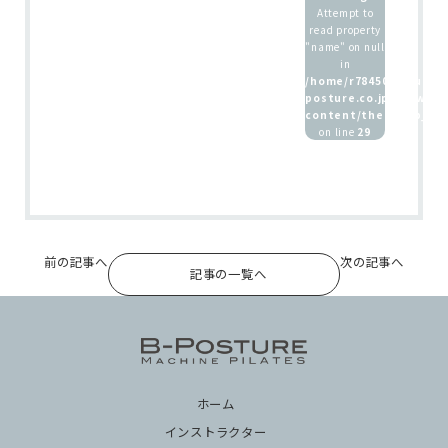
Attempt to
read property
ホーム
"name" on null
in
インストラクター
/home/r7845083/public
posture.co.jp/wp/wp-
養成講座 / 採用情報
content/themes/b_pos
on line
29
前の記事へ
次の記事へ
記事の一覧へ
ホーム
インストラクター