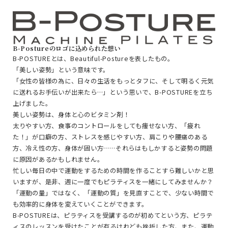
B-Postureのロゴに込められた想い
B-POSTUREとは、Beautiful-Postureを表したもの。
「美しい姿勢」という意味です。
「女性の皆様の為に、日々の生活をもっとタフに、そして明るく元気
に送れるお手伝いが出来たら…」という思いで、B-POSTUREを立ち
上げました。
美しい姿勢は、身体と心のビタミン剤！
太りやすい方、食事のコントロールをしても痩せない方、「疲れ
た！」が口癖の方、ストレスを感じやすい方、肩こりや腰痛のある
方、冷え性の方、身体が固い方……それらはもしかすると姿勢の問題
に原因があるかもしれません。
忙しい毎日の中で運動をするための時間を作ることすら難しいかと思
いますが、是非、週に一度でもピラティスを一緒にしてみませんか？
「運動の量」ではなく、「運動の質」を見直すことで、少ない時間で
も効率的に身体を変えていくことができます。
B-POSTUREは、ピラティスを受講するのが初めてという方、ピラテ
ィスのレッスンを受けたことが有るけれども挫折した方、また、運動