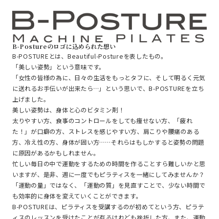
B-Postureのロゴに込められた想い
B-POSTUREとは、Beautiful-Postureを表したもの。
「美しい姿勢」という意味です。
「女性の皆様の為に、日々の生活をもっとタフに、そして明るく元気
に送れるお手伝いが出来たら…」という思いで、B-POSTUREを立ち
上げました。
美しい姿勢は、身体と心のビタミン剤！
太りやすい方、食事のコントロールをしても痩せない方、「疲れ
た！」が口癖の方、ストレスを感じやすい方、肩こりや腰痛のある
方、冷え性の方、身体が固い方……それらはもしかすると姿勢の問題
に原因があるかもしれません。
忙しい毎日の中で運動をするための時間を作ることすら難しいかと思
いますが、是非、週に一度でもピラティスを一緒にしてみませんか？
「運動の量」ではなく、「運動の質」を見直すことで、少ない時間で
も効率的に身体を変えていくことができます。
B-POSTUREは、ピラティスを受講するのが初めてという方、ピラテ
ィスのレッスンを受けたことが有るけれども挫折した方、また、運動