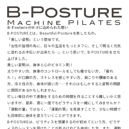
B-Postureのロゴに込められた想い
B-POSTUREとは、Beautiful-Postureを表したもの。
「美しい姿勢」という意味です。
「女性の皆様の為に、日々の生活をもっとタフに、そして明るく元気
に送れるお手伝いが出来たら…」という思いで、B-POSTUREを立ち
上げました。
美しい姿勢は、身体と心のビタミン剤！
太りやすい方、食事のコントロールをしても痩せない方、「疲れ
た！」が口癖の方、ストレスを感じやすい方、肩こりや腰痛のある
方、冷え性の方、身体が固い方……それらはもしかすると姿勢の問題
に原因があるかもしれません。
忙しい毎日の中で運動をするための時間を作ることすら難しいかと思
いますが、是非、週に一度でもピラティスを一緒にしてみませんか？
「運動の量」ではなく、「運動の質」を見直すことで、少ない時間で
も効率的に身体を変えていくことができます。
B-POSTUREは、ピラティスを受講するのが初めてという方、ピラテ
ィスのレッスンを受けたことが有るけれども挫折した方、また、運動