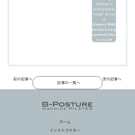
Attempt to
read property
ホーム
"name" on null
in
インストラクター
/home/r7845083/public
posture.co.jp/wp/wp-
養成講座 / 採用情報
content/themes/b_pos
on line
29
前の記事へ
次の記事へ
記事の一覧へ
ホーム
インストラクター