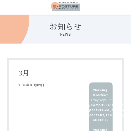
お知らせ
NEWS
3月
2026年03月09日
Warning
:
Undefined
array key 0 in
/home/r7845083/public
posture.co.jp/wp/wp-
content/themes/b_pos
on line
29
Warning
: