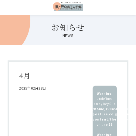
お知らせ
NEWS
4月
2025年02月28日
Warning
:
Undefined
array key 0 in
/home/r7845083/public
posture.co.jp/wp/wp-
content/themes/b_pos
on line
29
Warning
: