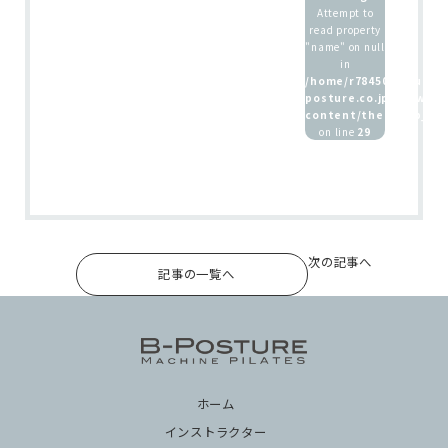
Attempt to
read property
ホーム
"name" on null
in
インストラクター
/home/r7845083/public
posture.co.jp/wp/wp-
養成講座 / 採用情報
content/themes/b_pos
on line
29
次の記事へ
記事の一覧へ
ホーム
インストラクター