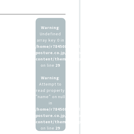
Warning
:
Undefined
array key 0 in
/home/r7845083/public_html/b-
posture.co.jp/wp/wp-
content/themes/b_posture/single.php
on line
29
Warning
:
Attempt to
read property
"name" on null
in
/home/r7845083/public_html/b-
posture.co.jp/wp/wp-
content/themes/b_posture/single.php
on line
29