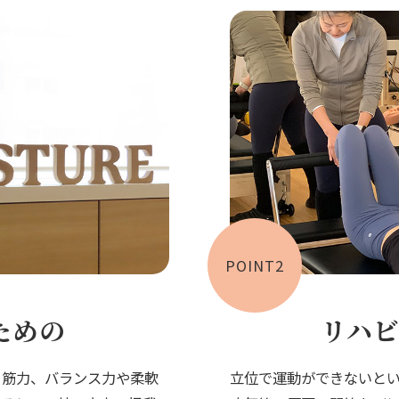
POINT2
ための
リハ
る筋力、バランス力や柔軟
立位で運動ができないと